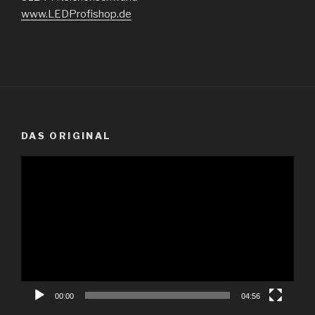
www.LEDProfishop.de
DAS ORIGINAL
Video-
Player
00:00
04:56