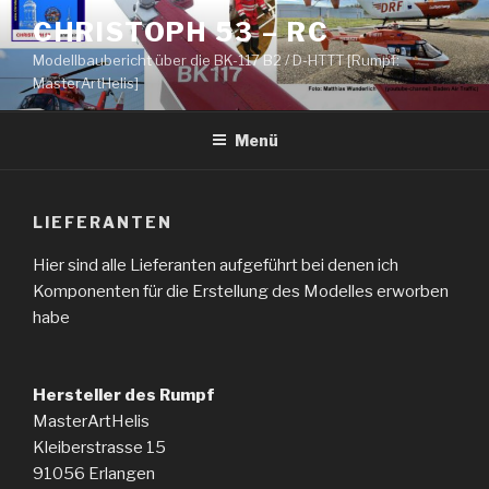
Zum
CHRISTOPH 53 – RC
Inhalt
Modellbaubericht über die BK-117 B2 / D-HTTT [Rumpf:
springen
MasterArtHelis]
Menü
LIEFERANTEN
Hier sind alle Lieferanten aufgeführt bei denen ich
Komponenten für die Erstellung des Modelles erworben
habe
Hersteller des Rumpf
MasterArtHelis
Kleiberstrasse 15
91056 Erlangen