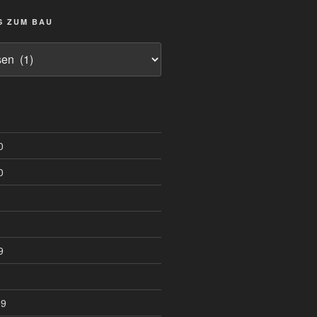
S ZUM BAU
0
0
9
19