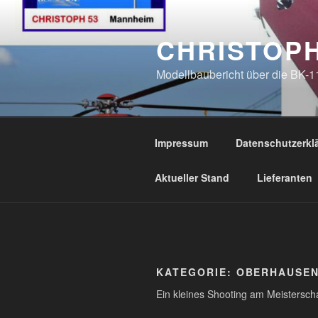
Zum
Inhalt
CHRISTOPH
springen
Modellbaubericht über die BK-1
Impressum
Datenschutzerkl
Aktueller Stand
Lieferanten
KATEGORIE:
OBERHAUSE
Ein kleines Shooting am Meistersc