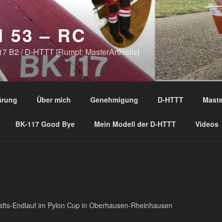
 53 – RC
17 B2 / D-HTTT [Rumpf: MasterArtHelis]
ärung
Über mich
Genehmigung
D-HTTT
Maste
BK-117 Good Bye
Mein Modell der D-HTTT
Videos
N
hafts-Endlauf im Pylon Cup in Oberhausen-Rheinhausen