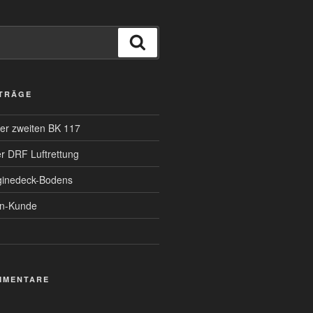
Suchen
ITRÄGE
er zweiten BK 117
er DRF Luftrettung
ginedeck-Bodens
en-Kunde
MMENTARE