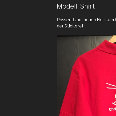
AM
Modell-Shirt
Passend zum neuen Heli kam h
der Stickerei