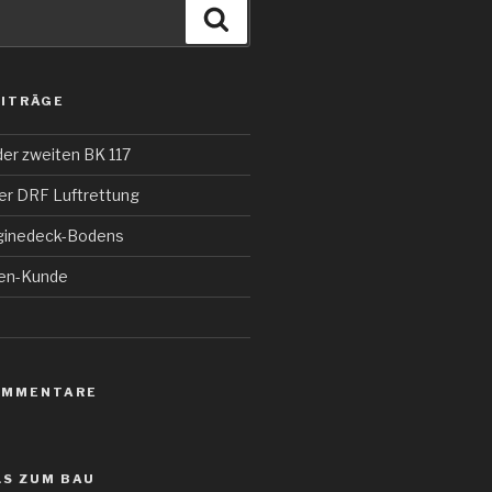
Suchen
EITRÄGE
der zweiten BK 117
der DRF Luftrettung
nginedeck-Bodens
nen-Kunde
OMMENTARE
LS ZUM BAU