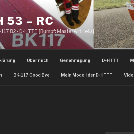
 53 – RC
-117 B2 / D-HTTT [Rumpf: MasterArtHelis]
klärung
Über mich
Genehmigung
D-HTTT
M
n
BK-117 Good Bye
Mein Modell der D-HTTT
Vide