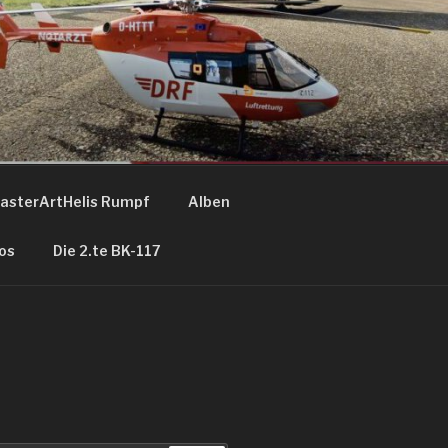
asterArtHelis Rumpf
Alben
os
Die 2.te BK-117