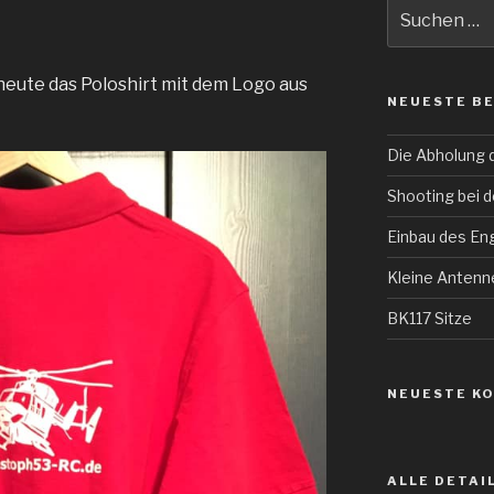
Suche
nach:
eute das Poloshirt mit dem Logo aus
NEUESTE B
Die Abholung 
Shooting bei 
Einbau des E
Kleine Anten
BK117 Sitze
NEUESTE K
ALLE DETAI