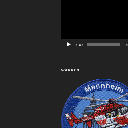
Video-
Player
00:00
04
WAPPEN