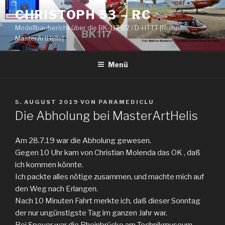
Zum
CHRISTOPH 53 – RC
Inhalt
Modellbaubericht über die BK-117 B2 / D-HTTT [Rumpf:
springen
MasterArtHelis]
Menü
VERÖFFENTLICHT
5. AUGUST 2019
VON
PARAMEDICLU
AM
Die Abholung bei MasterArtHelis
Am 28.7.19 war die Abholung gewesen.
Gegen 10 Uhr kam von Christian Molenda das OK , daß
ich kommen könnte.
Ich packte alles nötige zusammen, und machte mich auf
den Weg nach Erlangen.
Nach 10 Minuten Fahrt merkte ich, daß dieser Sonntag
der nur ungünstigste Tag im ganzen Jahr war.