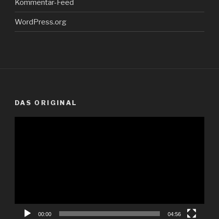
Kommentar-Feed
WordPress.org
DAS ORIGINAL
Video-
Player
00:00
04:56