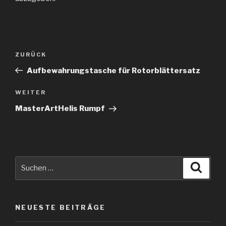
Beitragsnavigation
Vorheriger
ZURÜCK
Beitrag
Aufbewahrungstasche für Rotorblättersatz
Nächster
WEITER
Beitrag
MasterArtHelis Rumpf
Suche
Suche
nach:
NEUESTE BEITRÄGE