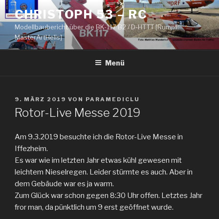
Zum
CHRISTOPH 53 – RC
Inhalt
Modellbaubericht über die BK-117 B2 / D-HTTT [Rumpf:
springen
MasterArtHelis]
Menü
VERÖFFENTLICHT
9. MÄRZ 2019
VON
PARAMEDICLU
AM
Rotor-Live Messe 2019
Am 9.3.2019 besuchte ich die Rotor-Live Messe in
Iffezheim.
Es war wie im letzten Jahr etwas kühl gewesen mit
leichtem Nieselregen. Leider stürmte es auch. Aber in
dem Gebäude war es ja warm.
Zum Glück war schon gegen 8:30 Uhr offen. Letztes Jahr
fror man, da pünktlich um 9 erst geöffnet wurde.