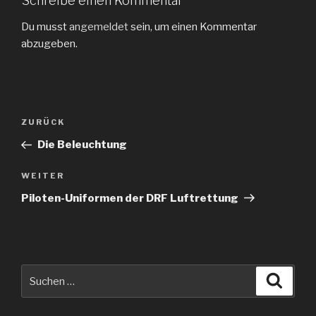
Schreibe einen Kommentar
Du musst
angemeldet
sein, um einen Kommentar
abzugeben.
Beitragsnavigation
Vorheriger
ZURÜCK
Beitrag
Die Beleuchtung
Nächster
WEITER
Beitrag
Piloten-Uniformen der DRF Luftrettung
Suche
Suche
nach: