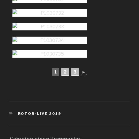
1
2
3
►
KATEGORIEN
ROTOR-LIVE 2019